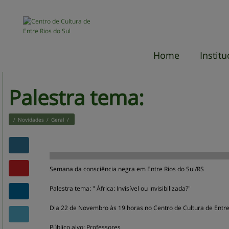
Home
Institu
O centro
história
Sobre a
Missão, 
Valores
Estrutura
Localiza
Palestra tema:
/
Novidades
/
Geral
/
Semana da consciência negra em Entre Rios do Sul/RS
Palestra tema: " África: Invisível ou invisibilizada?"
Dia 22 de Novembro às 19 horas no Centro de Cultura de Entre 
Público alvo: Professores