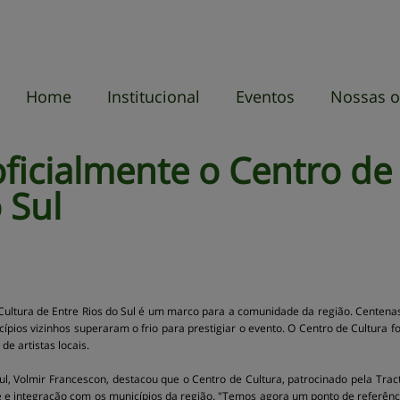
Home
Institucional
Eventos
Nossas o
O centro e sua
história
Sobre a ADECOVA
Missão, Visão e
Valores
Estrutura e
Localização
ficialmente o Centro de 
 Sul
Cultura de Entre Rios do Sul é um marco para a comunidade da região. Centena
ípios vizinhos superaram o frio para prestigiar o evento. O Centro de Cultura 
e artistas locais.
Sul, Volmir Francescon, destacou que o Centro de Cultura, patrocinado pela Tra
 e integração com os municípios da região. "Temos agora um ponto de referência