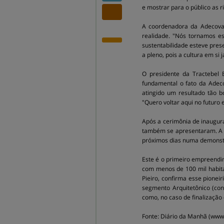
e mostrar para o público as r
A coordenadora da Adecova,
realidade. "Nós tornamos e
sustentabilidade esteve pres
a pleno, pois a cultura em si 
O presidente da Tractebel 
fundamental o fato da Adeco
atingido um resultado tão 
"Quero voltar aqui no futuro
Após a cerimônia de inaugura
também se apresentaram. A n
próximos dias numa demonstr
Este é o primeiro empreendim
com menos de 100 mil habita
Pieiro, confirma esse pioneir
segmento Arquitetônico (con
como, no caso de finalização
Fonte: Diário da Manhã (ww