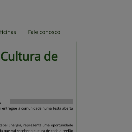
ficinas
Fale conosco
Fale conosco
Tornando-se um
patrocinador
Cultura 
de
s
foi entregue à comunidade numa festa aberta
ctebel Energia, representa uma oportunidade
 que vai receber a cultura de toda a região