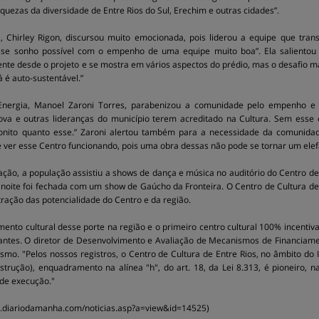
iquezas da diversidade de Entre Rios do Sul, Erechim e outras cidades”.
 Chirley Rigon, discursou muito emocionada, pois liderou a equipe que tran
sse sonho possível com o empenho de uma equipe muito boa”. Ela salientou 
ente desde o projeto e se mostra em vários aspectos do prédio, mas o desafio m
já é auto-sustentável.”
Energia, Manoel Zaroni Torres, parabenizou a comunidade pelo empenho e p
va e outras lideranças do município terem acreditado na Cultura. Sem esse es
bonito quanto esse.” Zaroni alertou também para a necessidade da comunidad
 e ver esse Centro funcionando, pois uma obra dessas não pode se tornar um elef
ção, a população assistiu a shows de dança e música no auditório do Centro de C
oite foi fechada com um show de Gaúcho da Fronteira. O Centro de Cultura de
ação das potencialidade do Centro e da região.
ento cultural desse porte na região e o primeiro centro cultural 100% incentiv
ntes. O diretor de Desenvolvimento e Avaliação de Mecanismos de Financiament
ismo. "Pelos nossos registros, o Centro de Cultura de Entre Rios, no âmbito do I
strução), enquadramento na alínea "h", do art. 18, da Lei 8.313, é pioneiro,
 de execução."
w.diariodamanha.com/noticias.asp?a=view&id=14525)