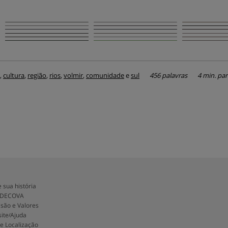
,
cultura
,
região
,
rios
,
volmir
,
comunidade
e
sul
456 palavras
4 min. par
 sua história
ADECOVA
isão e Valores
ite
Ajuda
/
 e Localização