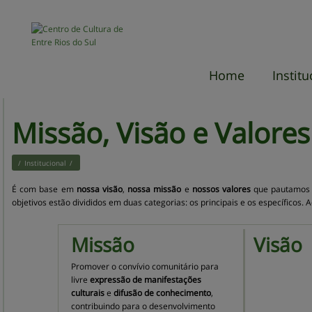
Home
Institu
O centro
história
Sobre a
Missão, 
Valores
Estrutura
Localiza
Missão, Visão 
e Valores
/
Institucional
/
É com base em
nossa visão
,
nossa missão
e
nossos valores
que pautamos o
objetivos estão divididos em duas categorias: os principais e os específicos
Missão
Visão
Promover o convívio comunitário para
livre
expressão de manifestações
culturais
e
difusão de conhecimento
,
contribuindo para o desenvolvimento